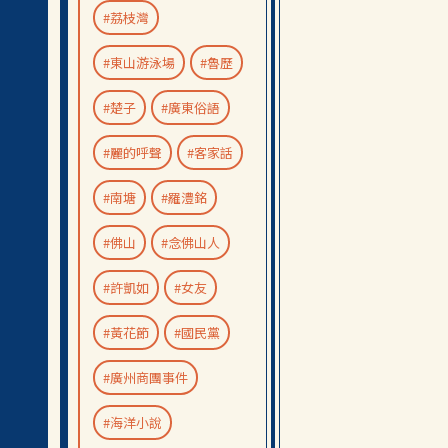
#荔枝灣
#東山游泳場
#魯歷
#楚子
#廣東俗語
#麗的呼聲
#客家話
#南塘
#羅澧銘
#佛山
#念佛山人
#許凱如
#女友
#黃花節
#國民黨
#廣州商團事件
#海洋小說