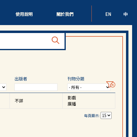
使用說明
關於我們
EN
中
出版者
刊物分類
影戲
不詳
廣播
每頁顯示: