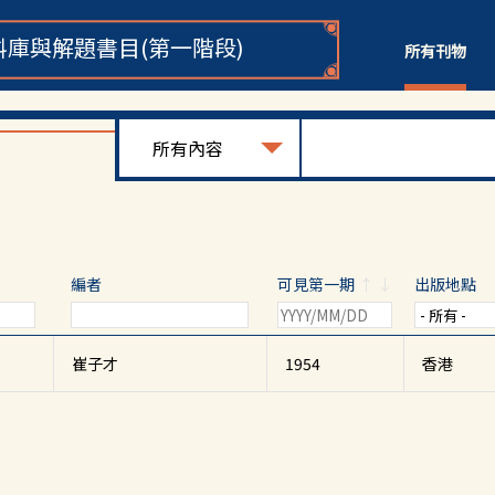
庫與解題書目(第一階段)
所有刊物
編者
可見第一期
↑
↓
出版地點
崔子才
1954
香港