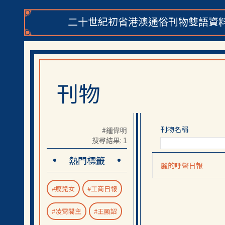
二十世紀初省港澳通俗刊物雙語資料
刊物
刊物名稱
#鍾偉明
搜尋結果: 1
熱門標籤
麗的呼聲日報
#癡兒女
#工商日報
#凌霄閣主
#王顯詔