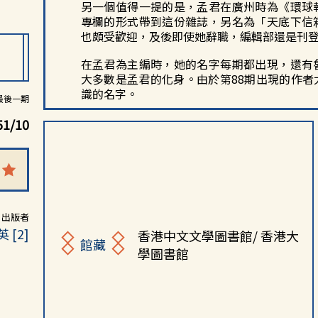
另一個值得一提的是，孟君在廣州時為《環球
專欄的形式帶到這份雜誌，另名為「天底下信
也頗受歡迎，及後即使她辭職，編輯部還是刊
在孟君為主編時，她的名字每期都出現，還有
大多數是孟君的化身。由於第88期出現的作
識的名字。
最後一期
51/10
出版者
 [2]
香港中文文學圖書館/ 香港大
館藏
學圖書館