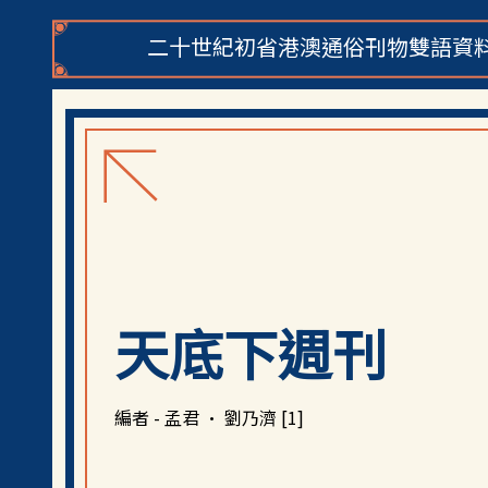
二十世紀初省港澳通俗刊物雙語資料
天底下週刊
編者 - 孟君 · 劉乃濟 [1]