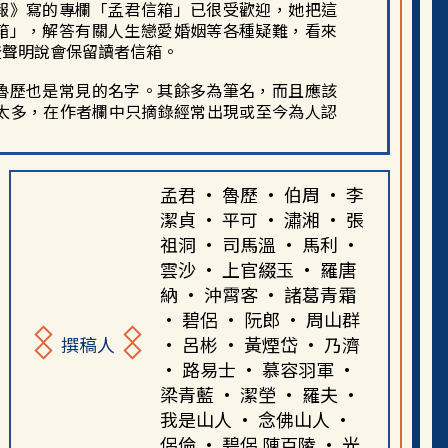
報》寫的專欄「
孟君信箱」
已很受歡迎，她把這
箱」，解答有關人生戀愛婚姻等各種疑難，看來
登聲明說會保留讀者信箱。
魯歷也是常見的名字。其餘多為筆名，而且應該
者太多，在作者欄中只摘錄經常出現或至今為人認
孟君 · 魯歷 · 伯周 · 李
潔貞 · 平可 · 潚湘 · 張
祖洞 · 司馬溫 · 馬利 ·
雲沙 · 上官綴玉 · 羅唐
納 · 沖霄客 · 諸葛青霜
· 碧侶 · 阮郎 · 周山群
撰稿人
· 呂彬 · 黃煙岱 · 乃濟
· 路易士 · 慕容羽軍 ·
梁青藍 · 潔塋 · 羅夫 ·
我是山人 · 念佛山人 ·
侶倫 · 碧侶 陳百陵 · 光