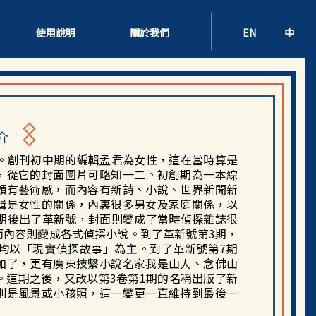
使用說明
關於我們
EN
中
介
。
創刊初中期的編輯孟君
為女性，這在當時算是
，從它的封面圖片可略知一二。初創期為一本綜
頗有藝術感，而內容有新詩、小說、世界新聞新
輯是女性的關係，內裏很多男女及家庭關係，以
0期後出了革新號，封面則變成了當時偵探雜誌很
而內容則變成各式偵探小說。到了革新號第3期，
均以「現實偵探故事」為主。到了革新號第7期
加了，更有廣東技繫小說名家我是山人、念佛山
。這期之後，又改以第3卷第1期的名稱出版了新
則是風景或小孩照，這一變更一直維持到最後一