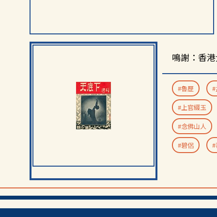
鳴謝：香港
#魯歷
#上官綴玉
#念佛山人
#碧侶