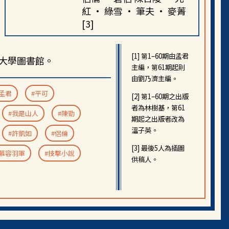
紅 · 綠雪 · 筆夫 · 麥菁
[3]
[1] 第
1–60期由孟君
大學圖書館。
主編，第
61期起則
由劉乃濟主編。
#孟君
#平可
[2] 第1–60期之出版
者為林樹基，第61
#我是山人
#陳勁
期起之出版者改為
溫子英。
#許凱如
#侶倫
[3] 最後5人為
插圖
#慕容羽軍
#技擊小說
供稿人。