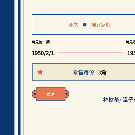
藝文
婦女家庭
可見第一期
可見
1950/2/1
19
零售每份
: 3角
香港
林樹基/ 溫子英