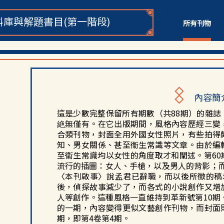
庫與解題書目(第一階段)
所有刊物
內容簡
這是少數完整保留所有期數（共88期）的雜誌
絶無僅有。在它出版期間，風格內容歷經三變
合類刊物，封面全用
外國女
性照片，有些拍得
知、男女關係、甚至衞生常識等文章。由於編
至衞生常識均以女性的角度取才和闡述。第6
流行的插圖：女人、手槍，以及男人的背影；
〈本刊啟事〉說孟君已辭職，而以後所徵的稿
後，偵探故事減少了，而各式的小說創作又增
人等創作。這種風格一直維持到革新號第10期
的一期，內容變得更似文藝創作刊物，而封面
期，即第4卷第4期。