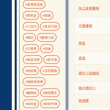
#香港放送局
珠江星期畫報
#客家話
#南塘
天趣畫報
#三日刊
#革命刊物
#精武
#艷情小說
華星
#王香琴
#侶倫
香風
#慕容羽軍
#袁步雲
#馬師曾
#五四運動
廣州小說雜誌
#嶺南奇俠傳
廣州禮拜六
#羅明佑
#璇宮艷史
無價寶
#徐枕亞
#歐陽予倩