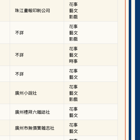
花事
珠江畫報印刷公司
藝文
影戲
花事
不詳
藝文
影戲
花事
不詳
藝文
時事
花事
不詳
藝文
花事
廣州小說社
藝文
影戲
花事
廣州禮拜六雜誌社
藝文
花事
廣州市無價寶雜志社
藝文