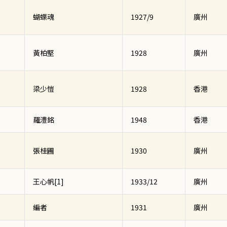
蝴蝶魂
1927/9
廣州
黃柏堅
1928
廣州
梁少愷
1928
香港
羅澧銘
1948
香港
張桂圃
1930
廣州
王心帆[1]
1933/12
廣州
編者
1931
廣州