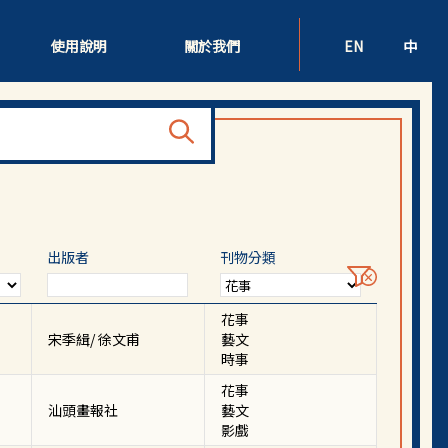
使用說明
關於我們
EN
中
出版者
刊物分類
花事
宋季緝/ 徐文甫
藝文
時事
花事
汕頭畫報社
藝文
影戲