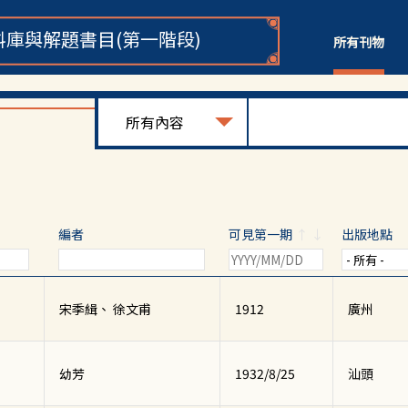
庫與解題書目(第一階段)
所有刊物
編者
可見第一期
↑
↓
出版地點
宋季緝、 徐文甫
1912
廣州
幼芳
1932/8/25
汕頭