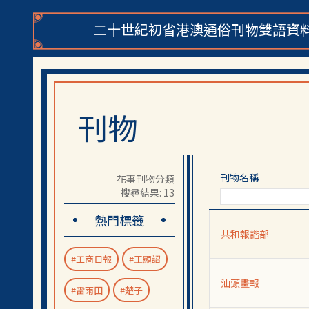
二十世紀初省港澳通俗刊物雙語資料
刊物
刊物名稱
花事刊物分類
搜尋結果: 13
熱門標籤
共和報諧部
#工商日報
#王顯詔
汕頭畫報
#雷雨田
#楚子